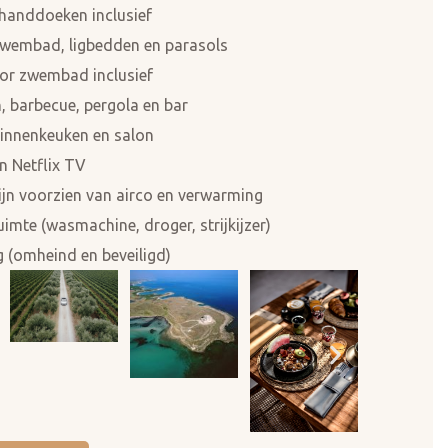
 handdoeken inclusief
zwembad, ligbedden en parasols
or zwembad inclusief
, barbecue, pergola en bar
binnenkeuken en salon
en Netflix TV
ijn voorzien van airco en verwarming
imte (wasmachine, droger, strijkijzer)
g (omheind en beveiligd)