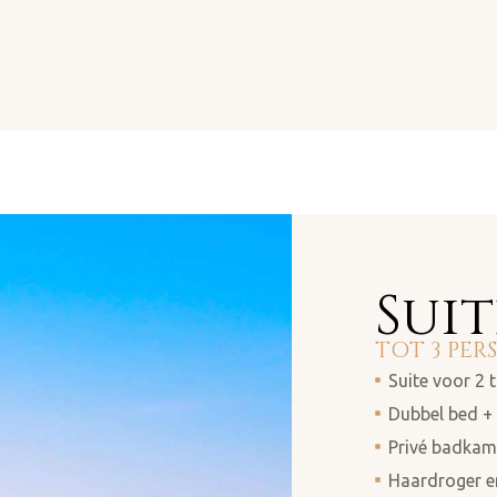
Suit
TOT 3 PER
Suite voor 2
Dubbel bed + 
Privé badkame
Haardroger e