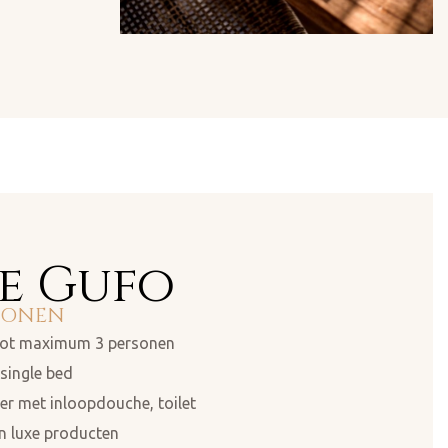
e Gufo ​
SONEN​
 tot maximum 3 personen
single bed
r met inloopdouche, toilet
n luxe producten